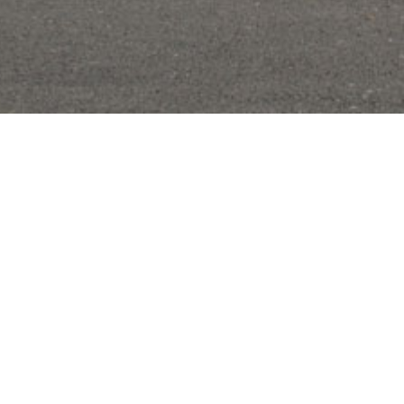
Hos TJ Automobiler har vi over 50 års erfarin
varevogne på lag