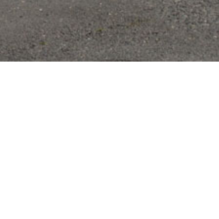
land. Vi har et stort udvalg af personbiler og
 løsning til dig.