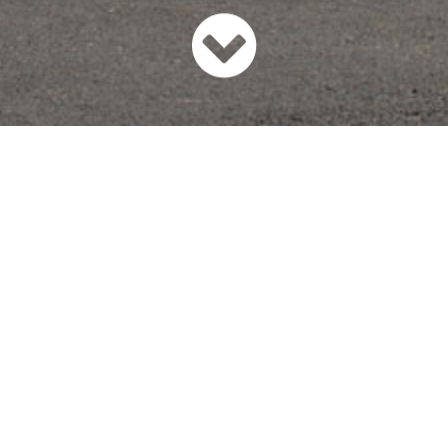
Velkommen hos TJ Automobiler
g med salg og reparation af brugte biler i både ind- og ud
er, og vi står altid klar til at rådgive i at finde den bedste