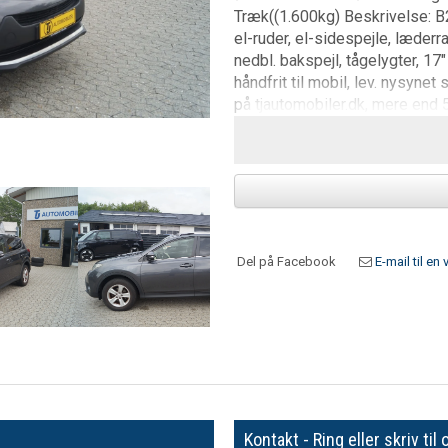
Træk((1.600kg) Beskrivelse: B2
el-ruder, el-sidespejle, læderra
nedbl. bakspejl, tågelygter, 17
håndfrit til mobil, lev. nysyne
på tjautomobiler.dk, mere end 5
Del på Facebook
E-mail til en 
Kontakt - Ring eller skriv til 