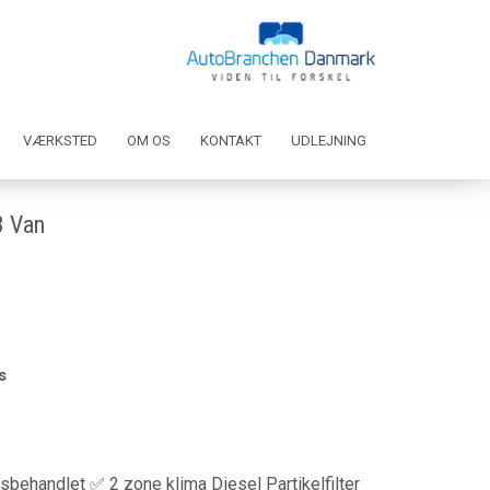
VÆRKSTED
OM OS
KONTAKT
UDLEJNING
3 Van
s
ehandlet ✅ 2 zone klima Diesel Partikelfilter