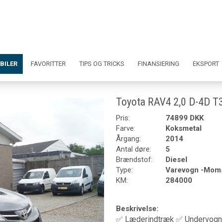
BILER
FAVORITTER
TIPS OG TRICKS
FINANSIERING
EKSPORT
Toyota RAV4 2,0 D-4D T
Pris:
74899 DKK
Farve:
Koksmetal
Årgang:
2014
Antal døre:
5
Brændstof:
Diesel
Type:
Varevogn -Mom
KM:
284000
Beskrivelse:
✅ Læderindtræk ✅ Undervognsb