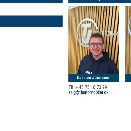
Karsten Jacobsen
Tlf. + 45 75 16 73 99
salg@tjautomobiler.dk