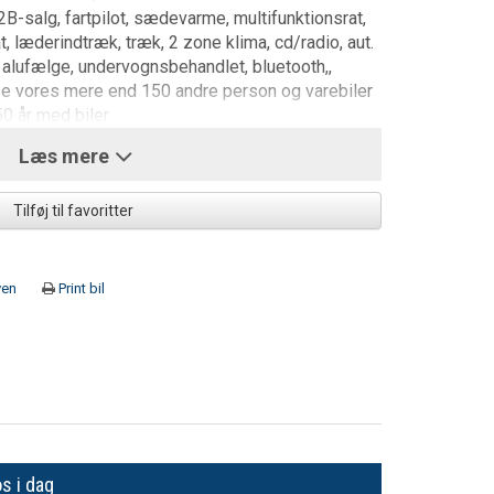
B-salg, fartpilot, sædevarme, multifunktionsrat,
t, læderindtræk, træk, 2 zone klima, cd/radio, aut.
" alufælge, undervognsbehandlet, bluetooth,,
t se vores mere end 150 andre person og varebiler
0 år med biler.
Læs mere
Tilføj til favoritter
ven
Print bil
os i dag