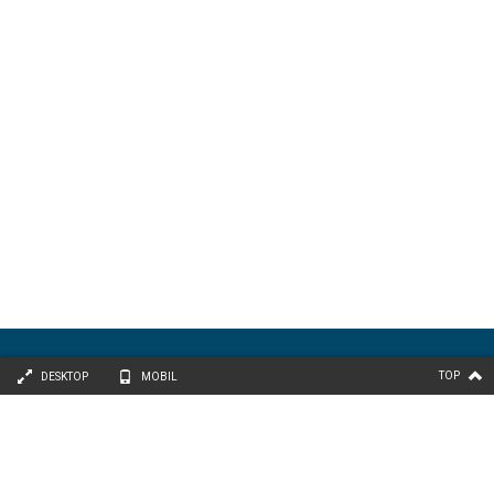
TOP
DESKTOP
MOBIL
Adresse
TJ Automobiler ApS
Dornen 14, Tarp
6715 Esbjerg N
Kontakt
T: +45 75 167 399