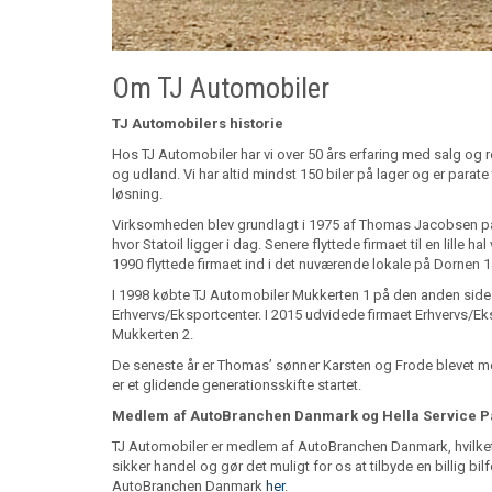
Om TJ Automobiler
TJ Automobilers historie
Hos TJ Automobiler har vi over 50 års erfaring med salg og re
og udland. Vi har altid mindst 150 biler på lager og er parate 
løsning.
Virksomheden blev grundlagt i 1975 af Thomas Jacobsen p
hvor Statoil ligger i dag. Senere flyttede firmaet til en lille h
1990 flyttede firmaet ind i det nuværende lokale på Dornen 14
I 1998 købte TJ Automobiler Mukkerten 1 på den anden side 
Erhvervs/Eksportcenter. I 2015 udvidede firmaet Erhvervs/E
Mukkerten 2.
De seneste år er Thomas’ sønner Karsten og Frode blevet 
er et glidende generationsskifte startet.
Medlem af AutoBranchen Danmark og Hella Service P
TJ Automobiler er medlem af AutoBranchen Danmark, hvilket 
sikker handel og gør det muligt for os at tilbyde en billig b
AutoBranchen Danmark
her
.