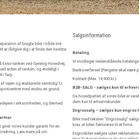
Salgsinformation
paration af brugte biler i både ind-
til at rådgive dig i at finde den bedste
Betaling
Vi modtager nedenstående betalings
å Esso-tanken ved Gjesing Hovedvej,
al ved siden af tanken, og endeligt i
Bankoverførsel (Pengene skal være på
 i Tarp.
Kontant (Max. 14.900 kr.)
af vejen og etablerede samtidig TJ
B2B-SALG - sælges kun til erhver
ksportcentret med endnu en grund,
Da hovedparten af vores biler er vare
dem kun til erhvervskunder.
medejere i virksomheden, og dermed
Engrossalg – sælges kun engros t
artner
Biler med teksten "Engrossalg" sælges 
krav, at bilen faktureres til et firma.
giver vores kunder garanti for en
ilforsikring. Læs mere på om
Engrosbiler sælges uden reklamations
Hos TJ Automobiler er du dog sikker på