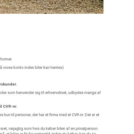
former.
 vores konto inden biler kan hentes)
vskunder.
biler som henvender sig til erhvervslivet, udbydes mange af
il CVR-nr.
kun til personer, der har et firma med et CVR-nr. Det er et
ret, nøjagtig som hvis du køber bilen af en privatperson.
, at bilen er fri for restgæld. Inden du køber, kan du se