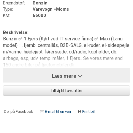
Brændstof:
Benzin
Type:
Varevogn +Moms
KM:
66000
Beskrivelse:
Benzin ✅ 1 Ejers (Kørt ved IT service firma) ✅ Maxi (Lang
model) .: , fjernb. centrallås, B2B-SALG, el-ruder, el-sidespejle
m/varme, højdejust. førersæde, cd/radio, kopholder, db.
airbags, esp, udv. temp. måler, 1 Ejers.. Se vores mere end
150 andre biler på tjautomobiler.dk
Læs mere
Tilføj til favoritter
Del på Facebook
E-mail til en ven
Print bil