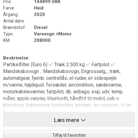
Pris:
144899 DKK
Farve:
Hvid
Årgang:
2020
Antal døre:
Brændstof:
Diesel
Type:
Varevogn +Moms
KM:
208000
Beskrivelse:
Partikelfilter (Euro 6) ✅ Træk 2.500 kg ✅ Fartpilot ✅
Mandskabsvogn .: Mandskabsvogn, Engrossalg, , træk,
automatgear, fjernb. centrallås, el-ruder, el-sidespejle
m/varme, højdejust. forsæder, aircondition, sædevarme,
motorkabinevarmer, fartpilot, db. airbags, esp, udv. temp.
måler, apple carplay, bluetooth, håndfrit til mobil, usb-c
tilslutning, bakkamera, kopholder, armlæn, lev nysynet.. Vi er
friske med et godt leasingtilbud, med udbetaling helt ned til
15%, Se vores mere end 150 andre biler på tjautomobiler.dk,
Læs mere
50 år med biler.
Tilføj til favoritter