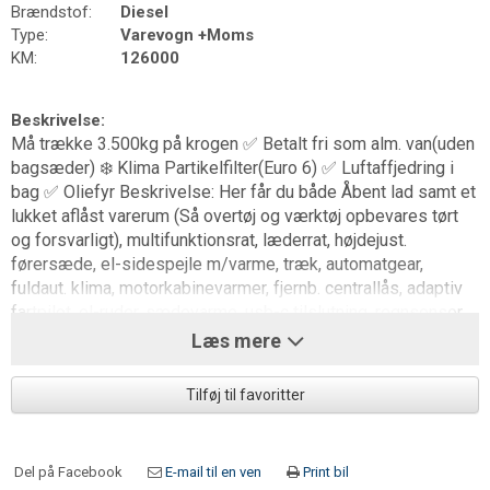
Brændstof:
Diesel
Type:
Varevogn +Moms
KM:
126000
Beskrivelse:
Må trække 3.500kg på krogen ✅ Betalt fri som alm. van(uden
bagsæder) ❄️ Klima Partikelfilter(Euro 6) ✅ Luftaffjedring i
bag ✅ Oliefyr Beskrivelse: Her får du både Åbent lad samt et
lukket aflåst varerum (Så overtøj og værktøj opbevares tørt
og forsvarligt), multifunktionsrat, læderrat, højdejust.
førersæde, el-sidespejle m/varme, træk, automatgear,
fuldaut. klima, motorkabinevarmer, fjernb. centrallås, adaptiv
fartpilot, el-ruder, sædevarme, usb-c tilslutning, regnsensor,
bakkamera, db. airbags, fartpilot, håndfrit til mobil,
Læs mere
luftaffjedring bag, ladlængde 345cm, Vi er friske med et godt
leasingtilbud, med udbetaling helt ned til 15%, se vores mere
Tilføj til favoritter
end 150 andre person og varebiler på tjautomobiler.dk, 50 år
med biler.
Del på Facebook
E-mail til en ven
Print bil