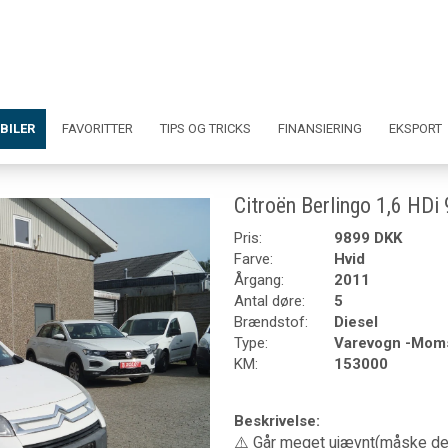
BILER
FAVORITTER
TIPS OG TRICKS
FINANSIERING
EKSPORT
Citroën Berlingo 1,6 HDi
Pris:
9899 DKK
Farve:
Hvid
Årgang:
2011
Antal døre:
5
Brændstof:
Diesel
Type:
Varevogn -Mom
KM:
153000
Beskrivelse:
⚠️ Går meget ujævnt(måske defe