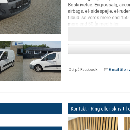
Beskrivelse: Engrossalg, aircon
airbags, el-sidespejle, el-rud
tilbud. se vores mere end 150 
mere end 50 år med biler.
Del på Facebook
E-mail til en 
Kontakt - Ring eller skriv til 