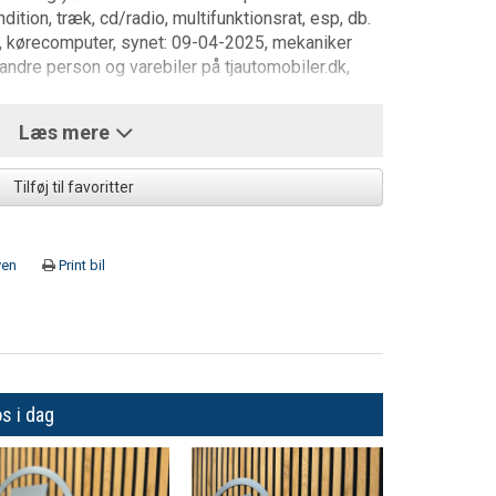
dition, træk, cd/radio, multifunktionsrat, esp, db.
er, kørecomputer, synet: 09-04-2025, mekaniker
andre person og varebiler på tjautomobiler.dk,
Læs mere
Tilføj til favoritter
ven
Print bil
os i dag