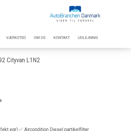
VÆRKSTED
OM OS
KONTAKT
UDLEJNING
 92 Cityvan L1N2
s
kt egr) ✅ Aircondition Diesel partikelfilter